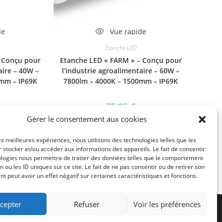
de
Vue rapide
Etanche LED
– Conçu pour
Etanche LED « FARM » – Conçu pour
aire – 40W –
l’industrie agroalimentaire – 60W –
0mm – IP69K
7800lm – 4000K – 1500mm – IP69K
75,95
€
Gérer le consentement aux cookies
ier
Ajouter au panier
les meilleures expériences, nous utilisons des technologies telles que les
 stocker et/ou accéder aux informations des appareils. Le fait de consentir
ologies nous permettra de traiter des données telles que le comportement
1
2
3
n ou les ID uniques sur ce site. Le fait de ne pas consentir ou de retirer son
 peut avoir un effet négatif sur certaines caractéristiques et fonctions.
cepter
Refuser
Voir les préférences