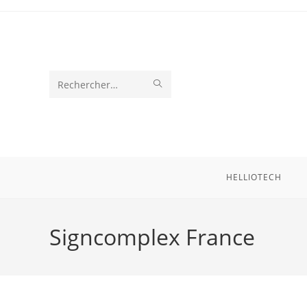
Skip
to
content
ENVOYER
Rechercher
LA
sur
RECHERCHE
ce
site
HELLIOTECH
Signcomplex France