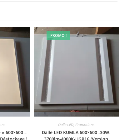
PROMO !
de
Vue rapide
ons
Dalle LED
,
Promotions
 » 600×600 –
Dalle LED KUMLA 600×600 -30W-
 Déstockage )
3700lm-4000K-UGR16 (Version