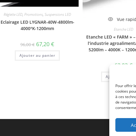
Vue rapide
Réglette LED
,
Promotions
,
Suspensions LED
Vue rapi
Eclairage LED LYGNAR-40W-4800lm-
4000°K-1200mm
Etanche LED
Etanche LED « FARM » 
Le
Le
l’industrie agroaliment
67,20
€
96,00
€
prix
prix
5200lm – 4000K – 120
initial
actuel
Ajouter au panier
était :
est :
96,00 €.
67,20 €.
62,03
€
Ajouter au pan
Pour offrir 
cookies pour
à ces techn
de navigatio
consentement
Ac