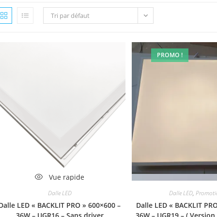
Tri par défaut
PROMO !
Vue rapide
Vue rapi
Dalle LED
Dalle LED
,
Promoti
Dalle LED « BACKLIT PRO » 600×600 –
Dalle LED « BACKLIT PRO
36W – UGR16 – Sans driver
36W – UGR19 – ( Version