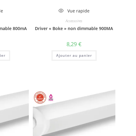
de
Vue rapide
Accessoires
mmable 800mA
Driver « Boke » non dimmable 900MA
8,29
€
ier
Ajouter au panier