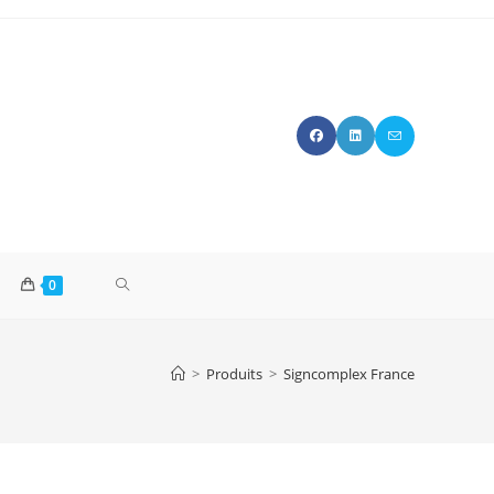
TOGGLE
0
WEBSITE
>
Produits
>
Signcomplex France
SEARCH