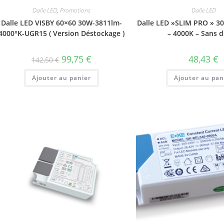
Dalle LED
,
Promotions
Dalle LED
Dalle LED VISBY 60×60 30W-3811lm-
Dalle LED »SLIM PRO » 3
4000°K-UGR15 ( Version Déstockage )
– 4000K – Sans d
Le
Le
99,75
€
48,43
€
142,50
€
prix
prix
initial
actuel
Ajouter au panier
était :
est :
Ajouter au pan
142,50 €.
99,75 €.