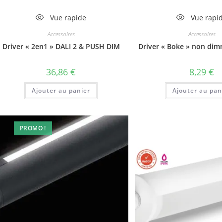
Vue rapide
Vue rapi
Accessoires
Accessoires
Driver « 2en1 » DALI 2 & PUSH DIM
Driver « Boke » non di
36,86
€
8,29
€
Ajouter au panier
Ajouter au pan
PROMO !