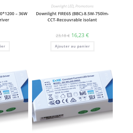
Downlight LED
,
Promotions
00*1200 – 36W
Downlight FIRE65 (BBC)-8.5W-750lm-
river
CCT-Recouvrable isolant
Le
Le
16,23
€
23,18
€
prix
prix
initial
actuel
ier
Ajouter au panier
était :
est :
23,18 €.
16,23 €.