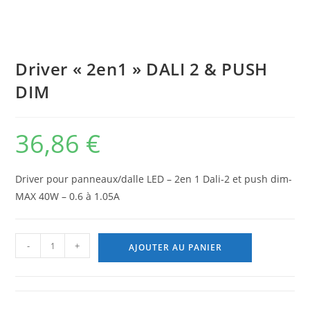
Driver « 2en1 » DALI 2 & PUSH
DIM
36,86
€
Driver pour panneaux/dalle LED – 2en 1 Dali-2 et push dim-
MAX 40W – 0.6 à 1.05A
quantité
-
+
AJOUTER AU PANIER
de
Driver
"2en1"