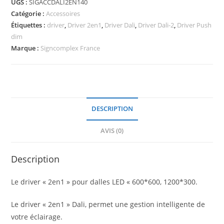
DALI
UGS :
SIGACCDALI2EN140
2
Catégorie :
Accessoires
&
Étiquettes :
driver
,
Driver 2en1
,
Driver Dali
,
Driver Dali-2
,
Driver Push
dim
PUSH
Marque :
Signcomplex France
DIM
DESCRIPTION
AVIS (0)
Description
Le driver « 2en1 » pour dalles LED « 600*600, 1200*300.
Le driver « 2en1 » Dali, permet une gestion intelligente de
votre éclairage.