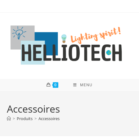
Skip
to
content
0
MENU
Accessoires
>
Produits
>
Accessoires