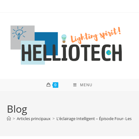
Skip
to
content
0
MENU
Blog
>
Articles principaux
>
L’éclairage Intelligent – Épisode Four- Les 