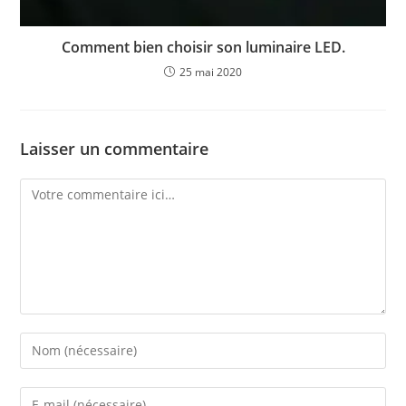
Comment bien choisir son luminaire LED.
25 mai 2020
Laisser un commentaire
Comment
Enter
your
name
Enter