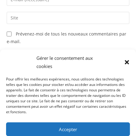
or
your
username
email
Saisir
to
address
l’URL
comment
to
de
Prévenez-moi de tous les nouveaux commentaires par
comment
votre
e-mail.
site
(facultatif)
Prévenez-moi de tous les nouveaux articles par e-mail.
Gérer le consentement aux
cookies
Pour offrir les meilleures expériences, nous utilisons des technologies
telles que les cookies pour stocker et/ou accéder aux informations des
appareils. Le fait de consentir à ces technologies nous permettra de
traiter des données telles que le comportement de navigation ou les ID
uniques sur ce site. Le fait de ne pas consentir ou de retirer son
consentement peut avoir un effet négatif sur certaines caractéristiques
et fonctions.
Accepter