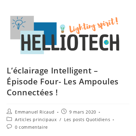
L’éclairage Intelligent –
Épisode Four- Les Ampoules
Connectées !
Auteur/autrice
Publication
Emmanuel Ricaud
9 mars 2020
de
publiée :
Post
Articles principaux
/
Les posts Quotidiens
la
category:
Commentaires
0 commentaire
publication :
de