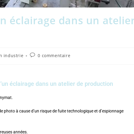
n éclairage dans un atelie
n industrie
0 commentaire
d’un éclairage dans un atelier de production
onymat.
de photo à cause d’un risque de fuite technologique et d’espionnage
breuses années.