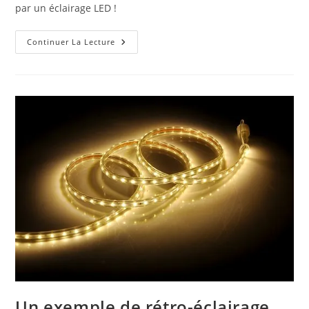
par un éclairage LED !
Le
Continuer La Lecture
Changement
De
Toutes
Les
Sources
Dans
Une
Maison
Un exemple de rétro-éclairage