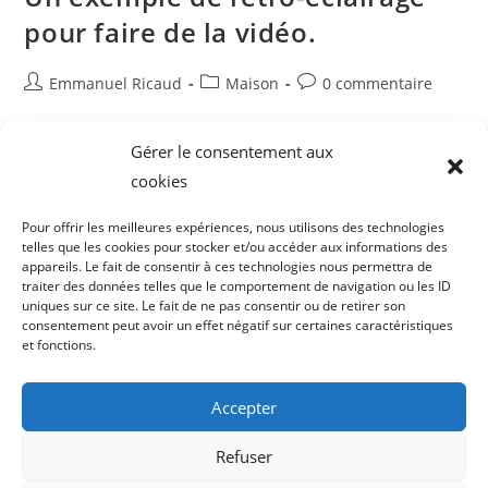
pour faire de la vidéo.
Auteur/autrice
Post
Commentaires
Emmanuel Ricaud
Maison
0 commentaire
de
category:
de
la
la
Un rétro éclairage pour de la vidéo Youtube !
publication :
publication :
Gérer le consentement aux
cookies
Un
Continuer La Lecture
Exemple
De
Pour offrir les meilleures expériences, nous utilisons des technologies
Rétro-
telles que les cookies pour stocker et/ou accéder aux informations des
Éclairage
Pour
appareils. Le fait de consentir à ces technologies nous permettra de
Faire
traiter des données telles que le comportement de navigation ou les ID
De
uniques sur ce site. Le fait de ne pas consentir ou de retirer son
La
consentement peut avoir un effet négatif sur certaines caractéristiques
Vidéo.
et fonctions.
Accepter
Refuser