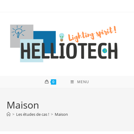
Skip
to
content
0
MENU
Maison
>
Les études de cas !
>
Maison