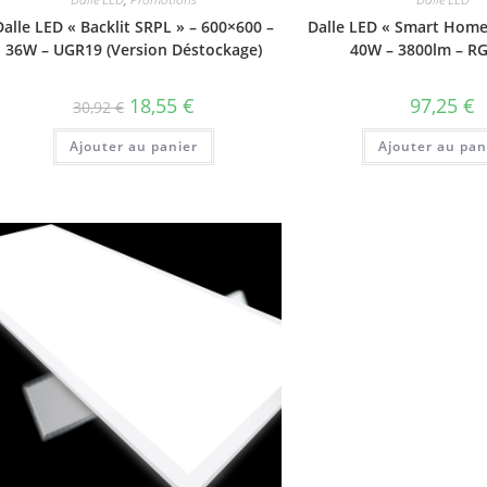
Dalle LED « Backlit SRPL » – 600×600 –
Dalle LED « Smart Home
36W – UGR19 (Version Déstockage)
40W – 3800lm – R
Le
Le
18,55
€
97,25
€
30,92
€
prix
prix
initial
actuel
Ajouter au panier
était :
est :
Ajouter au pan
30,92 €.
18,55 €.