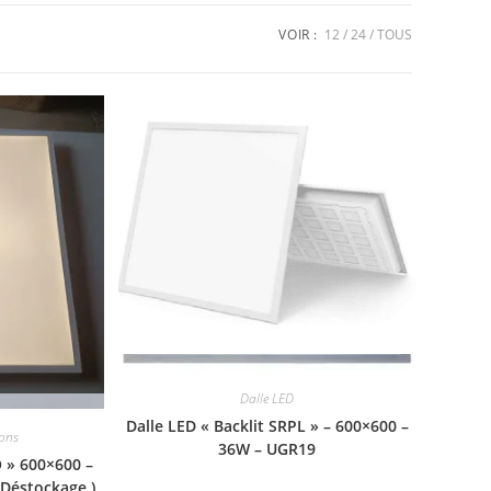
VOIR :
12
24
TOUS
Vue rapide
Dalle LED
de
Dalle LED « Backlit SRPL » – 600×600 –
ons
36W – UGR19
 » 600×600 –
 Déstockage )