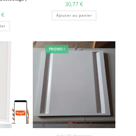
30,77
€
Le
8
€
Ajouter au panier
prix
actuel
ier
est :
.
18,68 €.
PROMO !
de
Vue rapide
Dalle LED
,
Promotions