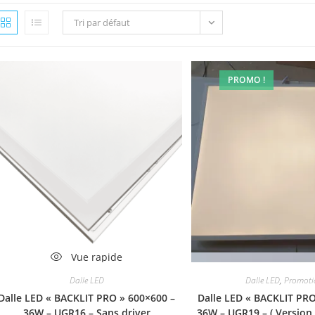
Tri par défaut
PROMO !
Vue rapide
Vue rapi
Dalle LED
Dalle LED
,
Promoti
Dalle LED « BACKLIT PRO » 600×600 –
Dalle LED « BACKLIT PRO
36W – UGR16 – Sans driver
36W – UGR19 – ( Version