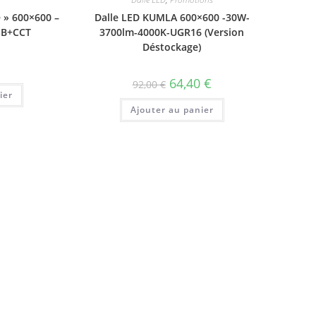
 » 600×600 –
Dalle LED KUMLA 600×600 -30W-
GB+CCT
3700lm-4000K-UGR16 (Version
Déstockage)
Le
Le
64,40
€
92,00
€
prix
prix
ier
initial
actuel
Ajouter au panier
était :
est :
92,00 €.
64,40 €.