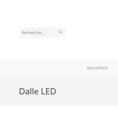
Skip
to
content
ENVOYER
Rechercher
LA
sur
RECHERCHE
ce
site
HELLIOTECH
Dalle LED