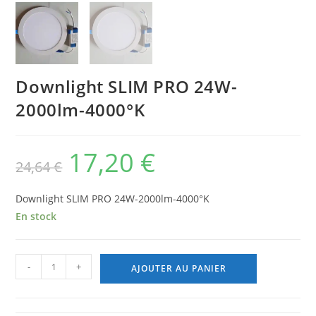
Downlight SLIM PRO 24W-
2000lm-4000°K
17,20
€
Le
Le
24,64
€
prix
prix
initial
actuel
était :
est :
24,64 €.
17,20 €.
Downlight SLIM PRO 24W-2000lm-4000°K
En stock
quantité
-
+
AJOUTER AU PANIER
de
Downlight
SLIM