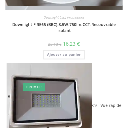
Vue rapide
Downlight LED
,
Promotions
Downlight FIRE65 (BBC)-8.5W-750lm-CCT-Recouvrable
isolant
Le
Le
16,23
€
23,18
€
prix
prix
initial
actuel
Ajouter au panier
était :
est :
23,18 €.
16,23 €.
PROMO !
Vue rapide