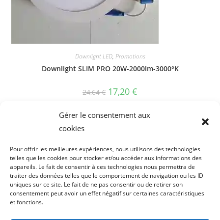
Downlight LED
,
Promotions
Downlight SLIM PRO 20W-2000lm-3000°K
Le
Le
17,20
€
24,64
€
prix
prix
initial
actuel
Ajouter au panier
était :
est :
Gérer le consentement aux
24,64 €.
17,20 €.
cookies
Pour offrir les meilleures expériences, nous utilisons des technologies
telles que les cookies pour stocker et/ou accéder aux informations des
appareils. Le fait de consentir à ces technologies nous permettra de
traiter des données telles que le comportement de navigation ou les ID
uniques sur ce site. Le fait de ne pas consentir ou de retirer son
consentement peut avoir un effet négatif sur certaines caractéristiques
et fonctions.