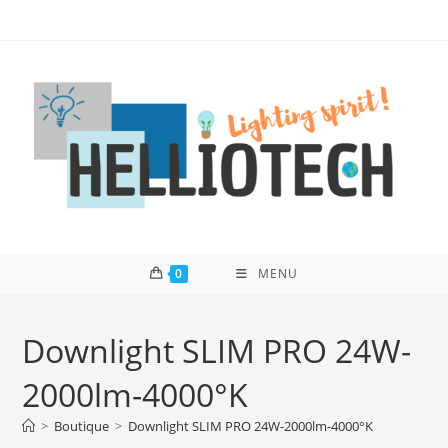
Skip
to
content
0
MENU
Downlight SLIM PRO 24W-
2000lm-4000°K
>
Boutique
>
Downlight SLIM PRO 24W-2000lm-4000°K