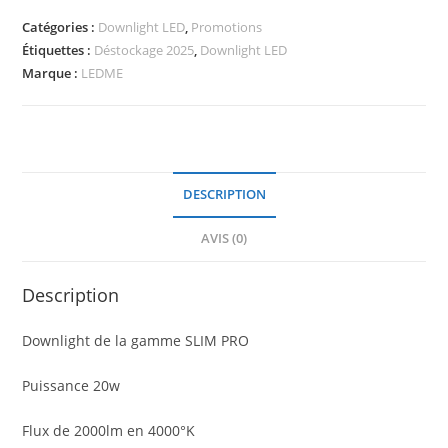
PRO
Catégories :
Downlight LED
,
Promotions
24W-
Étiquettes :
Déstockage 2025
,
Downlight LED
2000lm-
Marque :
LEDME
4000°K
DESCRIPTION
AVIS (0)
Description
Downlight de la gamme SLIM PRO
Puissance 20w
Flux de 2000lm en 4000°K