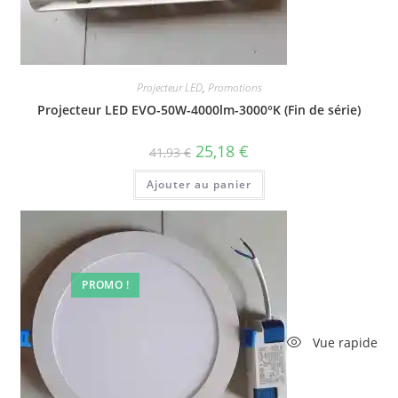
Projecteur LED
,
Promotions
Projecteur LED EVO-50W-4000lm-3000°K (Fin de série)
Le
Le
25,18
€
41,93
€
prix
prix
initial
actuel
Ajouter au panier
était :
est :
41,93 €.
25,18 €.
PROMO !
Vue rapide