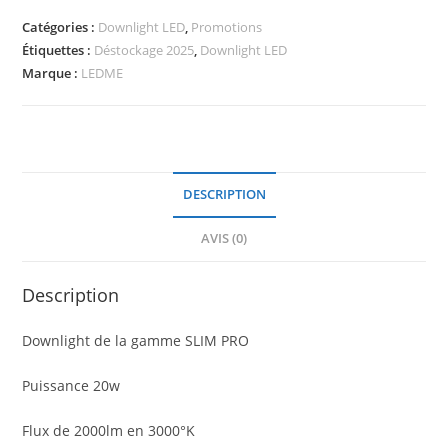
PRO
Catégories :
Downlight LED
,
Promotions
20W-
Étiquettes :
Déstockage 2025
,
Downlight LED
2000lm-
Marque :
LEDME
3000°K
DESCRIPTION
AVIS (0)
Description
Downlight de la gamme SLIM PRO
Puissance 20w
Flux de 2000lm en 3000°K