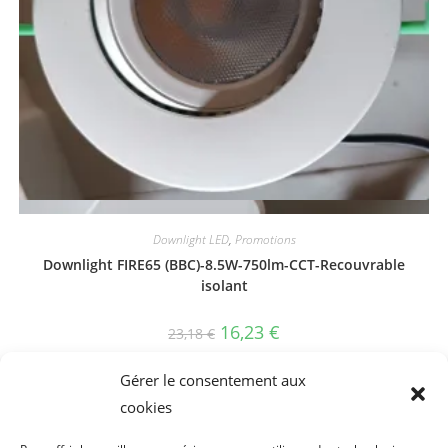
Vue rapide
Downlight LED
,
Promotions
Downlight FIRE65 (BBC)-8.5W-750lm-CCT-Recouvrable
isolant
Le
Le
16,23
€
23,18
€
prix
prix
initial
actuel
Ajouter au panier
était :
est :
Gérer le consentement aux
23,18 €.
16,23 €.
cookies