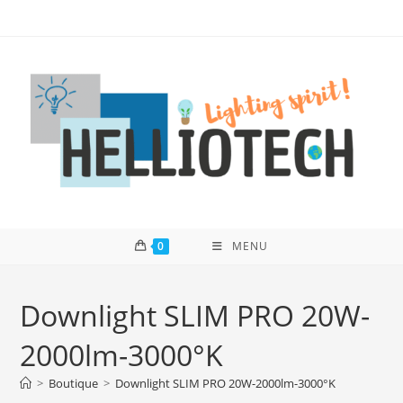
Skip
to
content
0
MENU
Downlight SLIM PRO 20W-
2000lm-3000°K
>
Boutique
>
Downlight SLIM PRO 20W-2000lm-3000°K