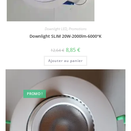
Downlight LED
,
Promotions
Downlight SLIM 20W-2000lm-6000°K
Le
Le
8,85
€
12,64
€
prix
prix
initial
actuel
Ajouter au panier
était :
est :
12,64 €.
8,85 €.
PROMO !