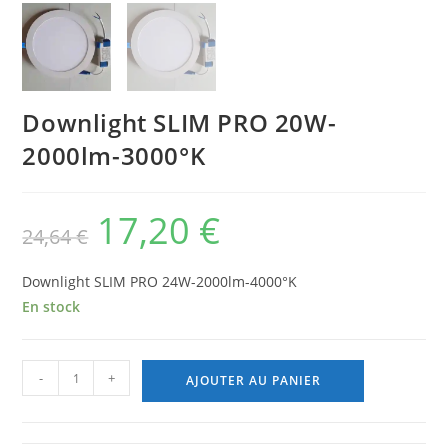
Downlight SLIM PRO 20W-
2000lm-3000°K
17,20
€
Le
Le
24,64
€
prix
prix
initial
actuel
était :
est :
24,64 €.
17,20 €.
Downlight SLIM PRO 24W-2000lm-4000°K
En stock
quantité
-
+
AJOUTER AU PANIER
de
Downlight
SLIM