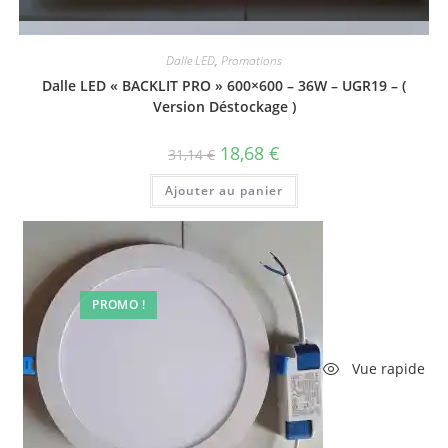
Vue rapide
Dalle LED
,
Promotions
Dalle LED « BACKLIT PRO » 600×600 – 36W – UGR19 – (
Version Déstockage )
Le
Le
18,68
€
31,14
€
prix
prix
initial
actuel
Ajouter au panier
était :
est :
31,14 €.
18,68 €.
PROMO !
Vue rapide